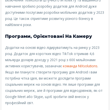
Включення технологій штучного інтелекту та машинного
навчання зробило розробку додатків для Android дуже
доступними послугами розробки мобільних додатків у 2023
році. Це також сприятиме розвитку різного бізнесу в
найближчі роки.
Програми, Орієнтовані На Камеру
Додатки на основі відео лідируватимуть на ринку у 2023
році. Додаток для коротких відео TikTok отримав 4,6
мільярда доларів доходу у 2021 році з 600 мільйонами
активних користувачів, зазаначає
команда
NIXsolutions
.
Якщо ви плануєте створити програму для Android і вам
потрібна чітка ідея, ви можете дослідити програми
соціальних мереж на основі відео. Не лише програми для
соціальних мереж, але й програми для відеодзвінків, як-от
Google Meet або Skype, щоб зробити свій внесок у
професійний світ.