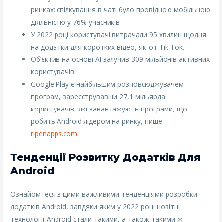
ринках: спілкування в чаті було провідною мобільною
діяльністю у 76% учасників
У 2022 році користувачі витрачали 95 хвилин щодня
на додатки для коротких відео, як-от Тik Тok.
Об’єктив на основі AI залучив 309 мільйонів активних
користувачів.
Google Play є найбільшим розповсюджувачем
програм, зареєструвавши 27,1 мільярда
користувачів, які завантажують програми, що
робить Android лідером на ринку, пише
ripenapps.com.
Тенденції Розвитку Додатків Для
Android
Ознайомтеся з цими важливими тенденціями розробки
додатків Android, завдяки яким у 2022 році новітні
технології Android стали такими, а також такими ж