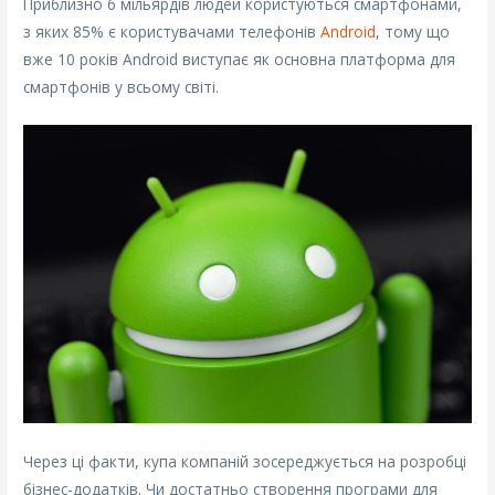
Приблизно 6 мільярдів людей користуються смартфонами,
з яких 85% є користувачами телефонів
Android
, тому що
вже 10 років Android виступає як основна платформа для
смартфонів у всьому світі.
Через ці факти, купа компаній зосереджується на розробці
бізнес-додатків. Чи достатньо створення програми для