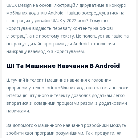
UI/UX Design на основі ілюстрацій лідируватиме в конкурсі
мобільних додатків Android. Навіщо зосереджуватися на
ілюстраціях у дизайні UI/UX у 2022 році? Тому що
користувачі віддають перевагу контенту на основі
ілюстрації, а не простому тексту. Це полегшує навігацію та
покращує дизайн програми для Android, створюючи
найкращу взаємодію з користувачем.
ШІ Та Машинне Навчання В Android
Штучний інтелект і машинне навчання є головним
проривом у технології мобільних додатків за останні роки.
Інтеграція штучного інтелекту дозволяє додаткам легко
впоратися зі складними процесами разом із додатковими
навичками.
За допомогою машинного навчання розробники можуть
зробити свої програми розумнішими. Такі продукти, як