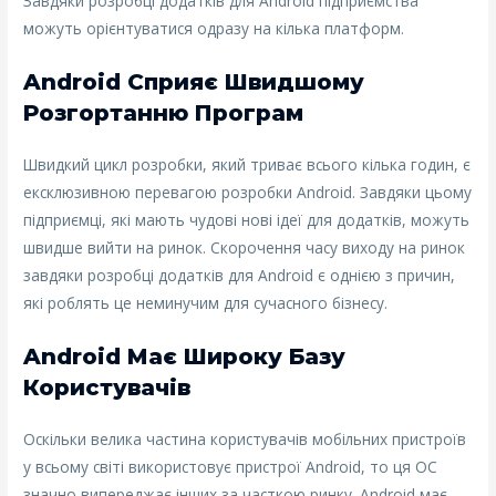
Завдяки розробці додатків для Android підприємства
можуть орієнтуватися одразу на кілька платформ.
Android Сприяє Швидшому
Розгортанню Програм
Швидкий цикл розробки, який триває всього кілька годин, є
ексклюзивною перевагою розробки Android. Завдяки цьому
підприємці, які мають чудові нові ідеї для додатків, можуть
швидше вийти на ринок. Скорочення часу виходу на ринок
завдяки розробці додатків для Android є однією з причин,
які роблять це неминучим для сучасного бізнесу.
Android Має Широку Базу
Користувачів
Оскільки велика частина користувачів мобільних пристроїв
у всьому світі використовує пристрої Android, то ця ОС
значно випереджає інших за часткою ринку. Android має