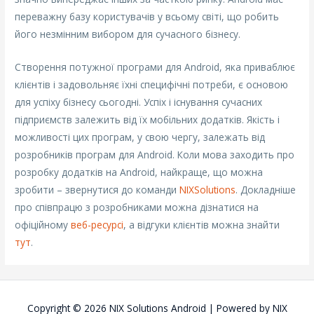
переважну базу користувачів у всьому світі, що робить
його незмінним вибором для сучасного бізнесу.
Створення потужної програми для Android, яка приваблює
клієнтів і задовольняє їхні специфічні потреби, є основою
для успіху бізнесу сьогодні. Успіх і існування сучасних
підприємств залежить від їх мобільних додатків. Якість і
можливості цих програм, у свою чергу, залежать від
розробників програм для Android. Коли мова заходить про
розробку додатків на Android, найкраще, що можна
зробити – звернутися до команди
NIXSolutions
. Докладніше
про співпрацю з розробниками можна дізнатися на
офіційному
веб-ресурсі
, а відгуки клієнтів можна знайти
тут
.
Copyright © 2026
NIX Solutions Android
| Powered by
NIX